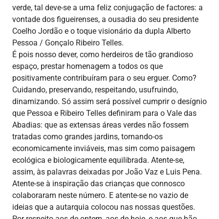
verde, tal deve-se a uma feliz conjugação de factores: a
vontade dos figueirenses, a ousadia do seu presidente
Coelho Jordão e o toque visionário da dupla Alberto
Pessoa / Gonçalo Ribeiro Telles.
É pois nosso dever, como herdeiros de tão grandioso
espaço, prestar homenagem a todos os que
positivamente contribuíram para o seu erguer. Como?
Cuidando, preservando, respeitando, usufruindo,
dinamizando. Só assim será possível cumprir o desígnio
que Pessoa e Ribeiro Telles definiram para o Vale das
Abadias: que as extensas áreas verdes não fossem
tratadas como grandes jardins, tornando-os
economicamente inviáveis, mas sim como paisagem
ecológica e biologicamente equilibrada. Atente-se,
assim, às palavras deixadas por João Vaz e Luis Pena.
Atente-se à inspiração das crianças que connosco
colaboraram neste número. E atente-se no vazio de
ideias que a autarquia colocou nas nossas questões.
Por respeito aos de ontem, aos de hoje, e aos que hão